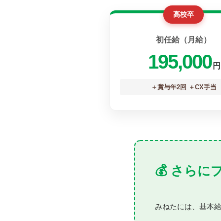
高校卒
初任給（月給）
195,000
円
＋賞与年2回 ＋CX手当
💰 さら
みねたには、基本