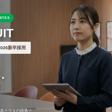
ATES
IT
026新卒採用
る。
。
高クラスの待遇で